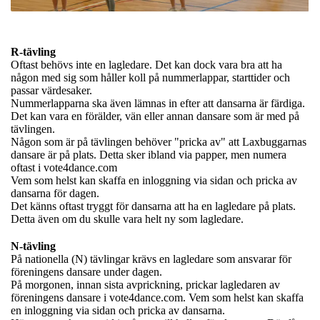
R-tävling
Oftast behövs inte en lagledare. Det kan dock vara bra att ha
någon med sig som håller koll på nummerlappar, starttider och
passar värdesaker.
Nummerlapparna ska även lämnas in efter att dansarna är färdiga.
Det kan vara en förälder, vän eller annan dansare som är med på
tävlingen.
Någon som är på tävlingen behöver "pricka av" att Laxbuggarnas
dansare är på plats. Detta sker ibland via papper, men numera
oftast i vote4dance.com
Vem som helst kan skaffa en inloggning via sidan och pricka av
dansarna för dagen.
Det känns oftast tryggt för dansarna att ha en lagledare på plats.
Detta även om du skulle vara helt ny som lagledare.
N-tävling
På nationella (N) tävlingar krävs en lagledare som ansvarar för
föreningens dansare under dagen.
På morgonen, innan sista avprickning, prickar lagledaren av
föreningens dansare i vote4dance.com. Vem som helst kan skaffa
en inloggning via sidan och pricka av dansarna.