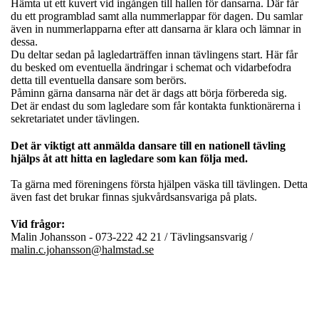
Hämta ut ett kuvert vid ingången till hallen för dansarna. Där får
du ett programblad samt alla nummerlappar för dagen. Du samlar
även in nummerlapparna efter att dansarna är klara och lämnar in
dessa.
Du deltar sedan på lagledarträffen innan tävlingens start. Här får
du besked om eventuella ändringar i schemat och vidarbefodra
detta till eventuella dansare som berörs.
Påminn gärna dansarna när det är dags att börja förbereda sig.
Det är endast du som lagledare som får kontakta funktionärerna i
sekretariatet under tävlingen.
Det är viktigt att anmälda dansare till en nationell tävling
hjälps åt att hitta en lagledare som kan följa med.
Ta gärna med föreningens första hjälpen väska till tävlingen. Detta
även fast det brukar finnas sjukvårdsansvariga på plats.
Vid frågor:
Malin Johansson - 073-222 42 21 / Tävlingsansvarig /
malin.c.johansson@halmstad.se